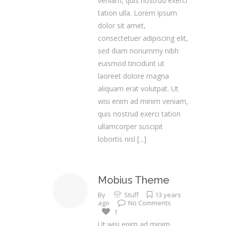
veniam, quis nostrud exerci
tation ulla. Lorem ipsum
dolor sit amet,
consectetuer adipiscing elit,
sed diam nonummy nibh
euismod tincidunt ut
laoreet dolore magna
aliquam erat volutpat. Ut
wisi enim ad minim veniam,
quis nostrud exerci tation
ullamcorper suscipit
lobortis nisl
[...]
Mobius Theme
By
Stuff
13 years
ago
No Comments
1
Ut wisi enim ad minim