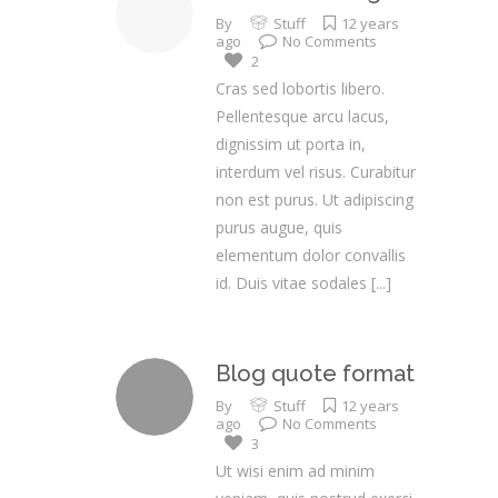
By
Stuff
12 years
ago
No Comments
2
Cras sed lobortis libero.
Pellentesque arcu lacus,
dignissim ut porta in,
interdum vel risus. Curabitur
non est purus. Ut adipiscing
purus augue, quis
elementum dolor convallis
id. Duis vitae sodales
[...]
Blog quote format
By
Stuff
12 years
ago
No Comments
3
Ut wisi enim ad minim